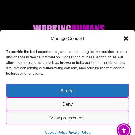
Manage Consent
Where AI + Human
To provide the best experiences, we use technologies like cookies to store
and/or access device information. Consenting to these technologies will
allow us to process data such as browsing behavior or unique IDs on this
meet.
site. Not consenting or withdrawing consent, may adversely affect certain
features and functions.
Accept
Deny
© Working Humans 2025-2026
View preferences
Cookie Policy
Privacy Policy